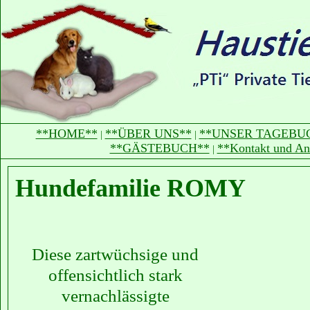
**HOME**
**ÜBER UNS**
**UNSER TAGEBU
|
|
**GÄSTEBUCH**
**Kontakt und An
|
Hundefamilie ROMY
Diese zartwüchsige und
offensichtlich stark
vernachlässigte