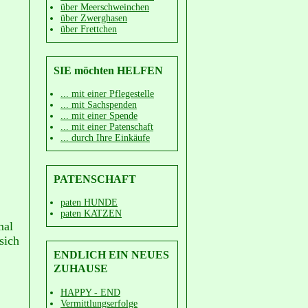
über Meerschweinchen
über Zwerghasen
über Frettchen
SIE möchten HELFEN
... mit einer Pflegestelle
... mit Sachspenden
... mit einer Spende
... mit einer Patenschaft
... durch Ihre Einkäufe
PATENSCHAFT
paten HUNDE
paten KATZEN
mal
sich
ENDLICH EIN NEUES
ZUHAUSE
HAPPY - END
Vermittlungserfolge