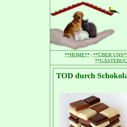
**HOME**
**ÜBER UNS*
|
**GÄSTEBUC
TOD durch Schokol