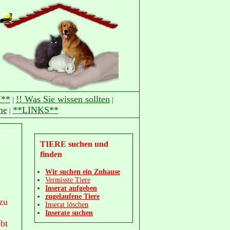
**
!! Was Sie wissen sollten
|
|
me
**LINKS**
|
TIERE suchen und
finden
Wir suchen ein Zuhause
Vermisste Tiere
Inserat aufgeben
zugelaufene Tiere
zu
Inserat löschen
Inserate suchen
ebt