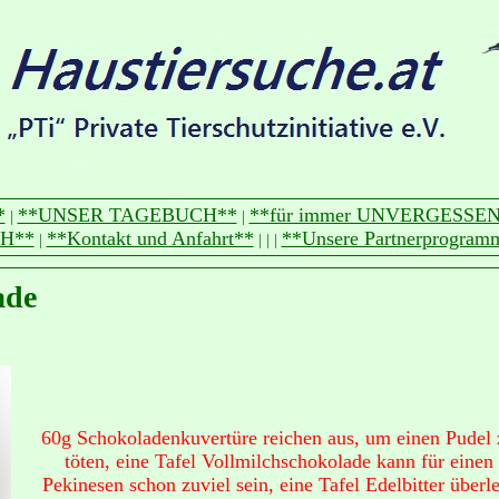
*
**UNSER TAGEBUCH**
**für immer UNVERGESSEN
|
|
H**
**Kontakt und Anfahrt**
**Unsere Partnerprogram
|
|
|
|
ade
60g Schokoladenkuvertüre reichen aus, um einen Pudel 
töten, eine Tafel Vollmilchschokolade kann für einen
Pekinesen schon zuviel sein, eine Tafel Edelbitter überl