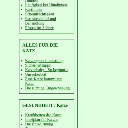
Hunden
Läufigkeit bei Hündinnen
Kastration
Scheinträchtigkeit
Parasitenbefall und
Behandlung
Pfoten im Schnee
ALLES FÜR DIE
KATZ
Katzengrundausstattung
Sicherheitstipps
Katzenbaby - So beginnt´s
Unsauberkeit
Eine Katze kommt zur
Katze
Die richtige Eingewöhnung
GESUNDHEIT / Katze
Krankheiten der Katze
Impfplan für Katzen
Die Entwurmung