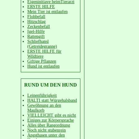
Eigeninitiave beimTierarzt
ERSTE HILFE
Mein Tier ist entlaufen
Flohbefall
Hitzschlag
Zeckenbefall
Igel-Hilfe
Rattengift
Schliefhansl
(Getreidegranne)
ERSTE HILFE für
Wildtiere
Giftige Pflanzen
Hund ist entlaufen
RUND UM DEN HUND
Leinenführigkeit
HALTI statt Würgehalsband
Gewöhnung an den
Maulkorb
VIELLEICHT gibt es nicht
Einiges zur Körpersprache
Alles über Rangordnung
Noch nicht stubenrein
Angsthasen unter den