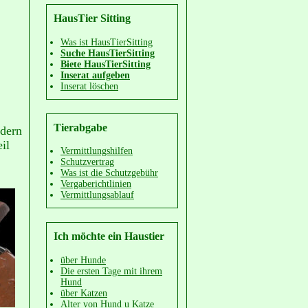
HausTier Sitting
Was ist HausTierSitting
Suche HausTierSitting
Biete HausTierSitting
Inserat aufgeben
Inserat löschen
Tierabgabe
ndern
il
Vermittlungshilfen
Schutzvertrag
Was ist die Schutzgebühr
Vergaberichtlinien
Vermittlungsablauf
Ich möchte ein Haustier
über Hunde
Die ersten Tage mit ihrem
Hund
über Katzen
Alter von Hund u Katze