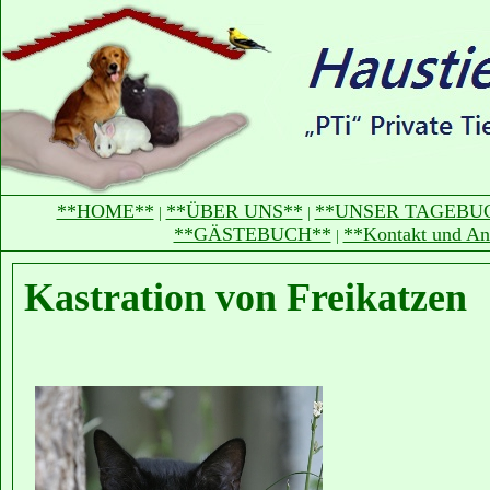
**HOME**
**ÜBER UNS**
**UNSER TAGEBU
|
|
**GÄSTEBUCH**
**Kontakt und An
|
Kastration von Freikatzen