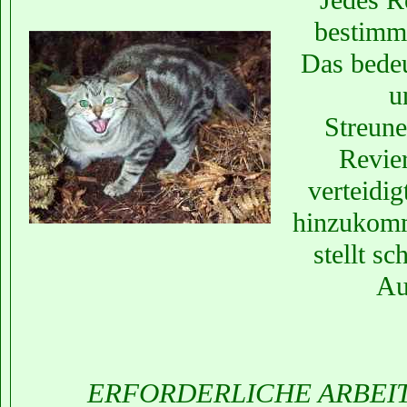
bestimm
Das bedeu
u
Streune
Revie
verteidig
hinzukomm
stellt s
Au
ERFORDERLICHE ARBEI