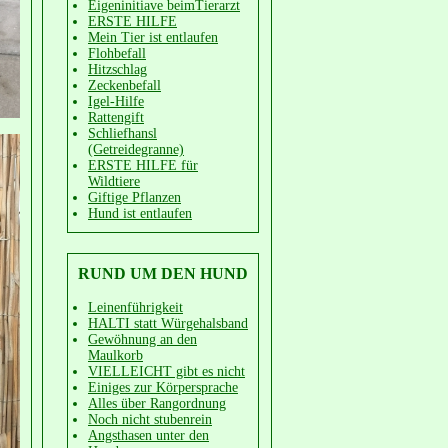
Eigeninitiave beimTierarzt
ERSTE HILFE
Mein Tier ist entlaufen
Flohbefall
Hitzschlag
Zeckenbefall
Igel-Hilfe
Rattengift
Schliefhansl
(Getreidegranne)
ERSTE HILFE für
Wildtiere
Giftige Pflanzen
Hund ist entlaufen
RUND UM DEN HUND
Leinenführigkeit
HALTI statt Würgehalsband
Gewöhnung an den
Maulkorb
VIELLEICHT gibt es nicht
Einiges zur Körpersprache
Alles über Rangordnung
Noch nicht stubenrein
Angsthasen unter den