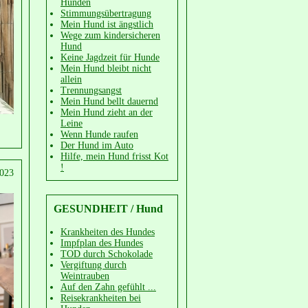
Hunden
Stimmungsübertragung
Mein Hund ist ängstlich
Wege zum kindersicheren
Hund
Keine Jagdzeit für Hunde
Mein Hund bleibt nicht
allein
Trennungsangst
Mein Hund bellt dauernd
Mein Hund zieht an der
Leine
Wenn Hunde raufen
Der Hund im Auto
Hilfe, mein Hund frisst Kot
!
2023
GESUNDHEIT / Hund
Krankheiten des Hundes
Impfplan des Hundes
TOD durch Schokolade
Vergiftung durch
Weintrauben
Auf den Zahn gefühlt ...
Reisekrankheiten bei