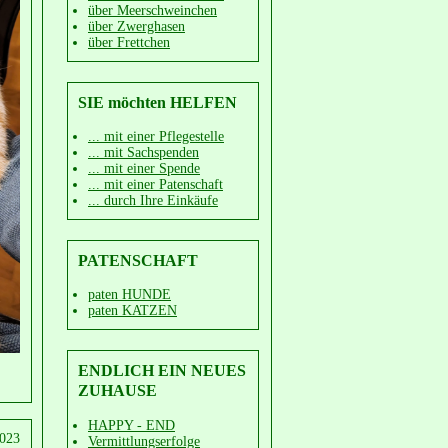
über Meerschweinchen
über Zwerghasen
über Frettchen
SIE möchten HELFEN
... mit einer Pflegestelle
... mit Sachspenden
... mit einer Spende
... mit einer Patenschaft
... durch Ihre Einkäufe
PATENSCHAFT
paten HUNDE
paten KATZEN
ENDLICH EIN NEUES
ZUHAUSE
HAPPY - END
2023
Vermittlungserfolge