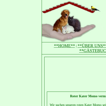
**HOME**
**ÜBER UNS*
|
**GÄSTEBUC
Roter Kater Momo vermis
Wir suchen unseren roten Kater Momo seit 