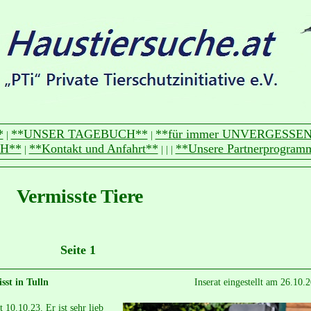
*
**UNSER TAGEBUCH**
**für immer UNVERGESSEN
|
|
H**
**Kontakt und Anfahrt**
**Unsere Partnerprogram
|
|
|
|
Vermisste Tiere
Seite 1
st in Tulln
Inserat eingestellt am 26.10.
10.10.23. Er ist sehr lieb