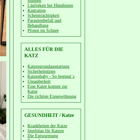
Hunden
Läufigkeit bei Hündinnen
Kastration
Scheinträchtigkeit
Parasitenbefall und
Behandlung
Pfoten im Schnee
ALLES FÜR DIE
KATZ
Katzengrundausstattung
Sicherheitstipps
Katzenbaby - So beginnt´s
Unsauberkeit
Eine Katze kommt zur
Katze
Die richtige Eingewöhnung
GESUNDHEIT / Katze
Krankheiten der Katze
Impfplan für Katzen
Die Entwurmung